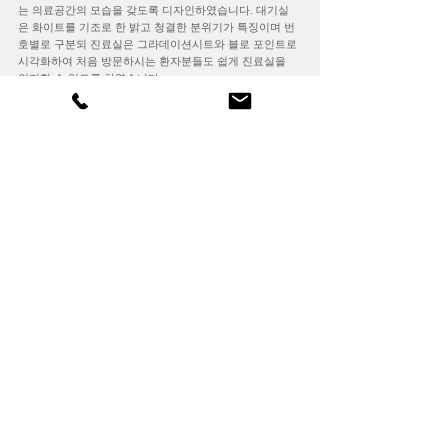
는 의료공간의 모습을 갖도록 디자인하였습니다. 대기실
은 화이트를 기조로 한 밝고 청결한 분위기가 특징이며 번
호별로 구분되 진료실은 그라데이션시트와 블로 포인트로
시각화하여 처음 방문하시는 환자분들도 쉽게 진료실을
인지할 수 있도록 하였습니다.
Cursillo Community Center
본 꾸르실료 회관의 리모델링은 외관뿐 아니라 내부의 거
의 모든 실을 리모델링하는 프로젝트로 최 상단의 소성당
으로의 변경과 강의실과 침실 등의 새로운 디자인이 필요
하였습니다. 소 예배당은 기존의 구조를 고려한 박공형태
의 천정을 위트있게 디자인하였고 전체적으로 스테인리스
와의 조화를 이룰 수 있도록 하였습니다.