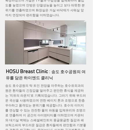
확장하였으며 거실은 TV월과 수납장을 일체화하여 몰입
도를 높였으며 안방은 단열성능을 높이고 보다 따뜻한 분
위기를 연출하였으며 화장실은 거실 바닥재가 샤워실 앞
까지 연장되어 편리함을 더하였습니다.
HOSU Breast Clinic
:
송도 호수공원의 여
유를 담은 하이엔드 클리닉
송도 호수공원의 탁 트인 전망을 마주하는 호수유외과의
원은 환자들의 긴장감을 덜어주고 편안한 휴식을 제공하
는 '치유의 라운지'로 기획되었습니다. 그러기 위해 부드러
운 곡선을 사용하였으며 연한 베이지 톤과 조명으로 한층
우아하고 품격있는 분위기를 제공합니다. 호수의 이미지
를 연상할 수 있는 잔잔한 물의 파동을 입체유리와 조명으
로 연출하여 이 공간의 아이덴티티를 더하였으며 카운터
와 대기실 벽체는 스페셜페인트의 몽글몽글한 질감과 패
브릭소파의 부드러운 질감은 환자들에게 편안함과 기분좋